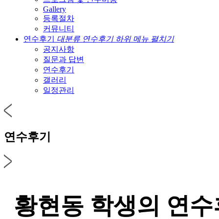
Gallery
등록절차
커뮤니티
연수후기
대분류 연수후기 하위 메뉴 펼치기
공지사항
질문과 답변
연수후기
갤러리
일정관리
연수후기
황현동 학생의 연수