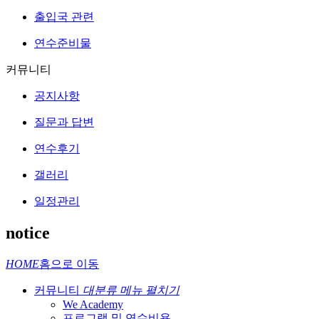
출입국 관련
연수준비물
커뮤니티
공지사항
질문과 답변
연수후기
갤러리
일정관리
notice
HOME
홈으로 이동
커뮤니티
대분류 메뉴 펼치기
We Academy
프로그램 및 연수비용