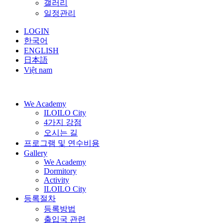
갤러리
일정관리
LOGIN
한국어
ENGLISH
日本語
Việt nam
We Academy
ILOILO City
4가지 강점
오시는 길
프로그램 및 연수비용
Gallery
We Academy
Dormitory
Activity
ILOILO City
등록절차
등록방법
출입국 관련